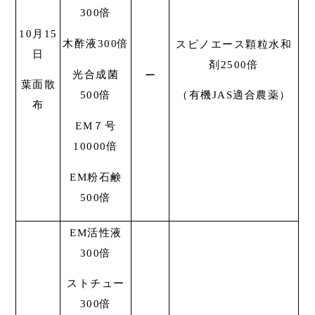
300倍
10月15
木酢液300倍
スピノエース顆粒水和
日
剤2500倍
光合成菌
ー
葉面散
500倍
（有機JAS適合農薬）
布
EM７号
10000倍
EM粉石鹸
500倍
EM活性液
300倍
ストチュー
300倍