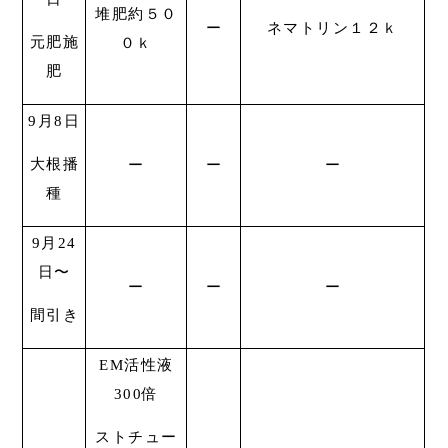
堆肥約５０
ー
ネマトリン１２ｋ
元肥施
０ｋ
肥
9月8日
大根播
ー
ー
ー
種
9月24
日〜
ー
ー
ー
間引き
EM活性液
300倍
ストチュー