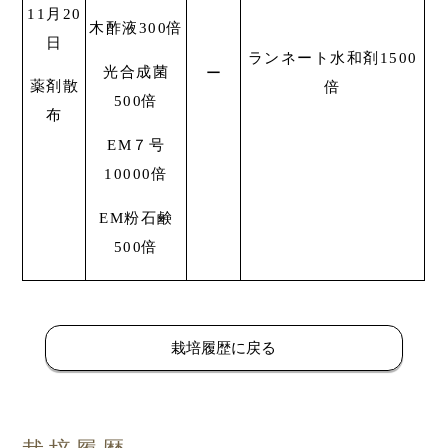
11月20
木酢液300倍
日
ランネート水和剤1500
光合成菌
ー
薬剤散
倍
500倍
布
EM７号
10000倍
EM粉石鹸
500倍
栽培履歴に戻る