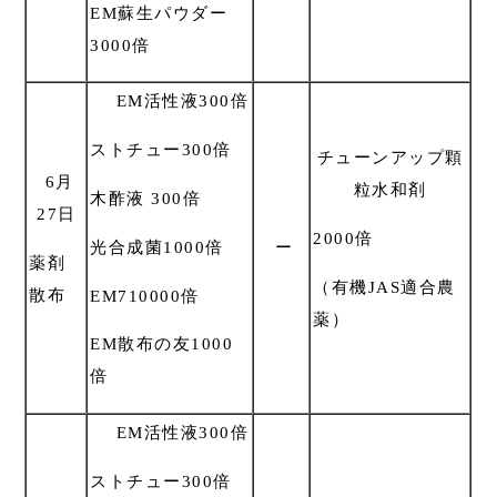
EM蘇生パウダー
3000倍
EM活性液300倍
ストチュー300倍
チューンアップ顆
6月
粒水和剤
木酢液 300倍
27日
2000倍
光合成菌1000倍
ー
薬剤
（有機JAS適合農
散布
EM710000倍
薬）
EM散布の友1000
倍
EM活性液300倍
ストチュー300倍