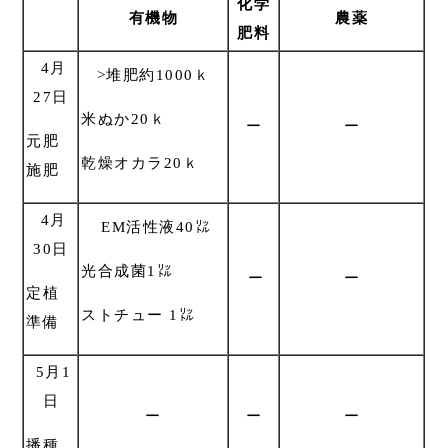
化学
有機物
農薬
肥料
4月
>堆肥約1000ｋ
27日
米ぬか20ｋ
ー
ー
元肥
乾燥オカラ20ｋ
施肥
4月
EM活性液40㍑
30日
光合成菌1㍑
ー
ー
定植
ストチュー 1㍑
準備
5月1
日
ー
ー
ー
播種