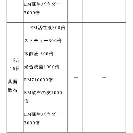
EM蘇生パウダー
3000倍
EM活性液300倍
ストチュー300倍
木酢液 300倍
6月
光合成菌1000倍
16日
ー
ー
EM710000倍
葉面
散布
EM散布の友1000
倍
EM蘇生パウダー
3000倍