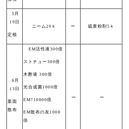
5月
19日
ニーム20ｋ
ー
硫黄粉剤5ｋ
定植
EM活性液300倍
ストチュー300倍
木酢液 300倍
6月
光合成菌1000倍
13日
ー
ー
EM710000倍
葉面
散布
EM散布の友1000
倍