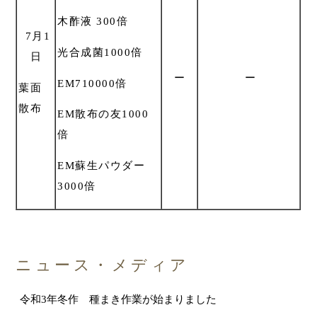
木酢液 300倍
7月1
光合成菌1000倍
日
ー
ー
EM710000倍
葉面
散布
EM散布の友1000
倍
EM蘇生パウダー
3000倍
ニュース・メディア
令和3年冬作 種まき作業が始まりました