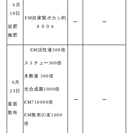
6月
18日
EM自家製ボカシ約
ー
ー
追肥
４００ｋ
施肥
EM活性液300倍
ストチュー300倍
木酢液 300倍
6月
光合成菌1000倍
23日
ー
ー
EM710000倍
葉面
散布
EM散布の友1000
倍