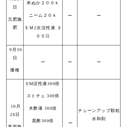
米ぬか２００ｋ
日
ニーム２０ｋ
ー
ー
元肥施
肥
ＥＭ2次活性液 ３
００㍑
9月30
日
ー
ー
ー
播種
EM活性液300倍
ストチュ 300倍
10月
木酢液 300倍
チューンアップ顆粒
26日
水和剤
黒酢300倍
ー
葉面散