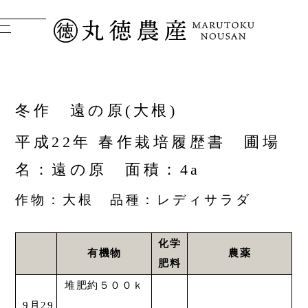
冬作 遠の原(大根)
平成22年 春作栽培履歴書 圃場
名：遠の原 面積：4a
作物：大根 品種：レディサラダ
化学
有機物
農薬
肥料
堆肥約５００ｋ
9月29