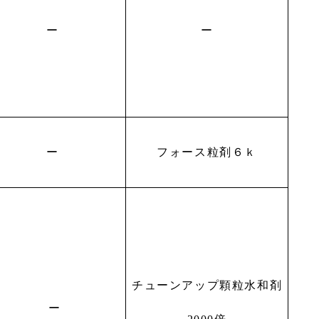
ー
ー
ー
フォース粒剤６ｋ
チューンアップ顆粒水和剤
ー