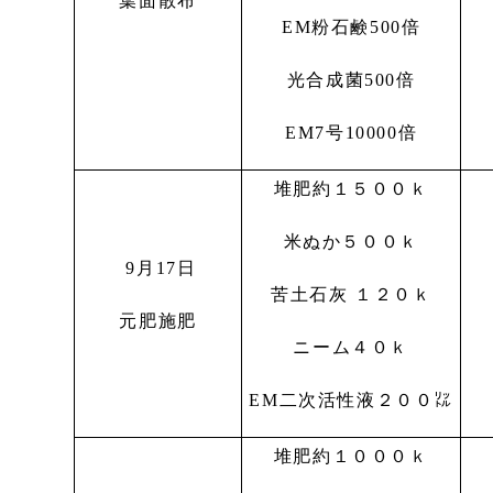
葉面散布
EM粉石鹸500倍
光合成菌500倍
EM7号10000倍
堆肥約１５００ｋ
米ぬか５００ｋ
9月17日
苦土石灰 １２０ｋ
元肥施肥
ニーム４０ｋ
EM二次活性液２００㍑
堆肥約１０００ｋ