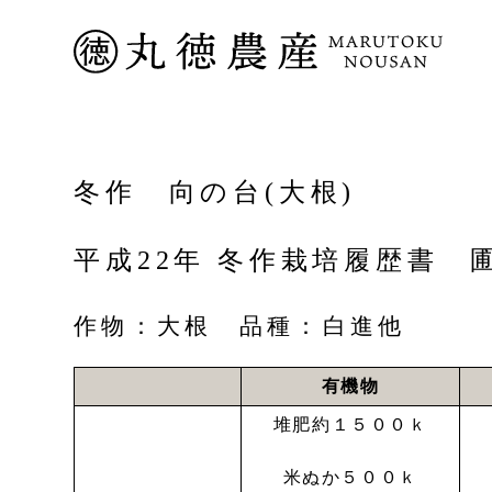
冬作 向の台(大根)
平成22年 冬作栽培履歴書 
作物：大根 品種：白進他
有機物
堆肥約１５００ｋ
米ぬか５００ｋ