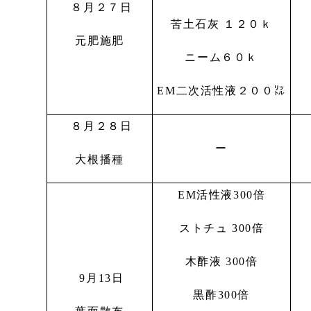
８月２７日
苦土石灰 １２０ｋ
元肥施肥
ニーム６０ｋ
EM二次活性液２００㍑
８月２８日
ー
大根播種
EM活性液300倍
ストチュ 300倍
木酢液 300倍
9月13日
黒酢300倍