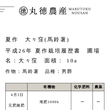
夏作 大々窪(馬鈴薯)
平成26年 夏作栽培履歴書 圃場
名：大々窪 面積： 10a
作物：馬鈴薯 品種：男爵
有機物
化学肥料
農薬
4月3日
堆肥1000k
ー
ー
元肥施肥