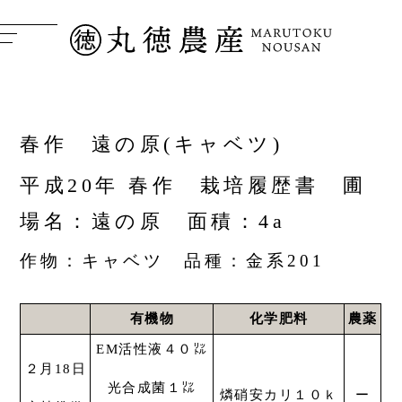
春作 遠の原(キャベツ)
平成20年 春作 栽培履歴書 圃
場名：遠の原 面積：4a
作物：キャベツ 品種：金系201
有機物
化学肥料
農薬
EM活性液４０㍑
２月18日
光合成菌１㍑
燐硝安カリ１０ｋ
ー