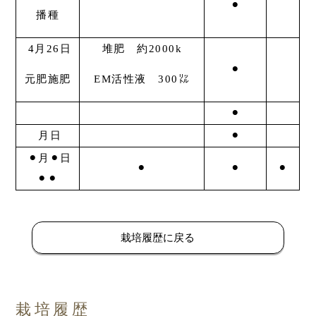
⚫︎
播種
4月26日
堆肥 約2000k
⚫︎
元肥施肥
EM活性液 300㍑
⚫︎
月日
⚫︎
⚫︎月⚫︎日
⚫︎
⚫︎
⚫︎
⚫︎⚫︎
栽培履歴に戻る
栽培履歴