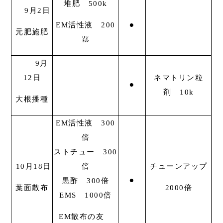
堆肥 500k
9月2日
EM活性液 200
⚫︎
元肥施肥
㍑
9月
12日
ネマトリン粒
⚫︎
剤 10k
大根播種
EM活性液 300
倍
ストチュー 300
10月18日
倍
チューンアップ
黒酢 300倍
⚫︎
葉面散布
2000倍
EMS 1000倍
EM散布の友