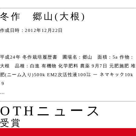
冬作 郷山(大根)
作成日時：2012年12月22日
平成24年 冬作栽培履歴書 圃場名：郷山 面積：5a 作物：
大根 品種：白進 有機物 化学肥料 農薬 9月7日 元肥施肥 堆
肥(ニーム入り)500k EM2次活性液100㍑ ー ネマキック10k
9
…
OTHニュース
受賞