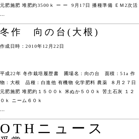
元肥施肥 堆肥約3500ｋ ー ー 9月17日 播種準備 ＥＭ2次活
…
冬作 向の台(大根)
作成日時：2010年12月22日
平成22年 冬作栽培履歴書 圃場名：向の台 面積：51a 作
物：大根 品種：白進他 有機物 化学肥料 農薬 ８月２７日
元肥施肥 堆肥約１５００ｋ 米ぬか５００ｋ 苦土石灰 １２
０ｋ ニーム６０ｋ
…
OTHニュース