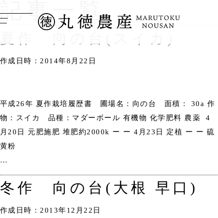
記事一覧
夏作 向の台(スイカ)
作成日時：2014年8月22日
平成26年 夏作栽培履歴書 圃場名：向の台 面積： 30a 作
物：スイカ 品種：マダーボール 有機物 化学肥料 農薬 4
月20日 元肥施肥 堆肥約2000k ー ー 4月23日 定植 ー ー 硫
黄粉
…
冬作 向の台(大根 早口)
作成日時：2013年12月22日